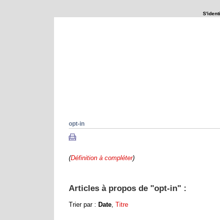
S'identi
Que se passerait-il si ...
Explorations
opt-in
(
Définition à compléter
)
Articles à propos de "opt-in" :
Trier par :
Date
,
Titre