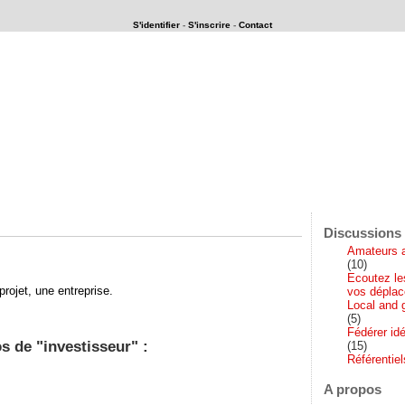
S'identifier
-
S'inscrire
-
Contact
rait-il si ...
Discussions 
Amateurs a
(10)
Ecoutez le
rojet, une entreprise.
vos dépla
Local and 
(5)
Fédérer idé
s de "investisseur" :
(15)
Référentie
A propos