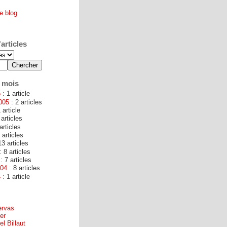
e blog
articles
 mois
5
: 1 article
005
: 2 articles
 article
 articles
articles
 articles
13 articles
: 8 articles
: 7 articles
004
: 8 articles
4
: 1 article
ervas
er
l Billaut