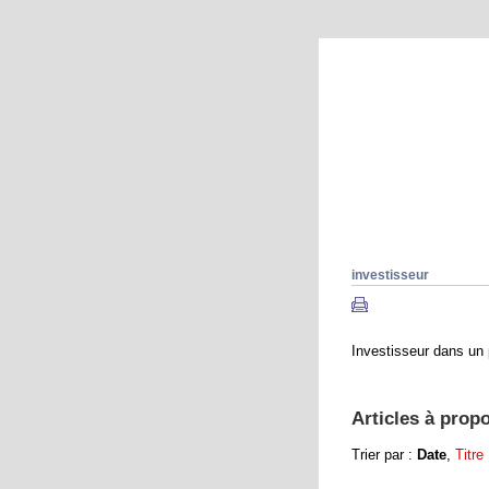
Que se passe
Explorations
investisseur
Investisseur dans un p
Articles à propo
Trier par :
Date
,
Titre