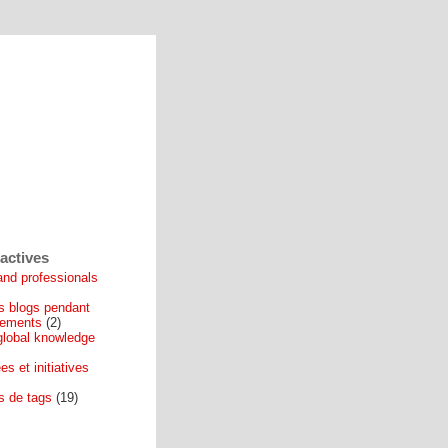
actives
nd professionals
s blogs pendant
cements
(2)
global knowledge
es et initiatives
ls de tags
(19)