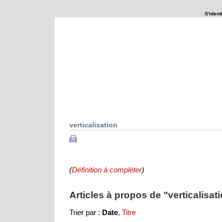
S'identi
Que se passerait-il si ...
Explorations
verticalisation
(
)
Définition à compléter
Articles à propos de "verticalisati
Trier par :
Date
,
Titre