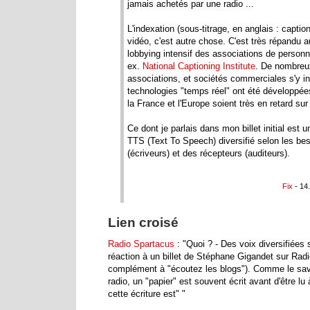
jamais achetés par une radio ...
L'indexation (sous-titrage, en anglais : captio
vidéo, c'est autre chose. C'est très répandu
lobbying intensif des associations de person
ex.
National Captioning Institute
. De nombreu
associations, et sociétés commerciales s'y i
technologies "temps réel" ont été développée
la France et l'Europe soient très en retard sur c
Ce dont je parlais dans mon billet initial est
TTS (Text To Speech) diversifié selon les be
(écriveurs) et des récepteurs (auditeurs).
Fix
- 14
Lien croisé
Radio Spartacus
: "Quoi ? - Des voix diversifiées 
réaction à un billet de Stéphane Gigandet sur Rad
complément à "écoutez les blogs"). Comme le save
radio, un "papier" est souvent écrit avant d'être lu 
cette écriture est" "