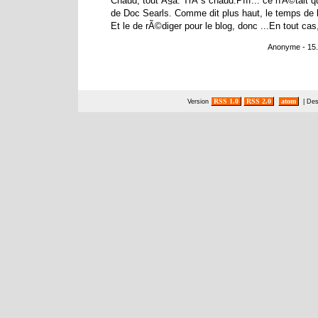
Chaud, tout Ã§a. TrÃ¨s chaud.Pfff... ce n'Ã©tait q
de Doc Searls. Comme dit plus haut, le temps de li
Et le de rÃ©diger pour le blog, donc ...En tout c
Anonyme - 15.
RSS 1.0
RSS 2.0
atom
Version
| De