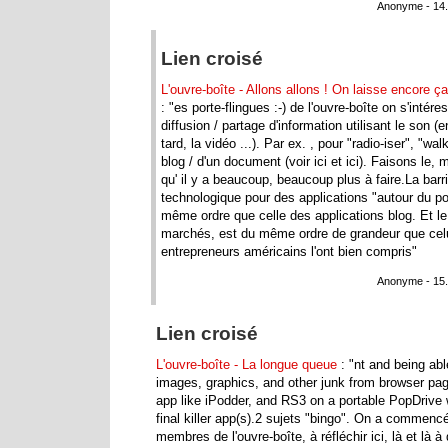
Anonyme - 14.
Lien croisé
L'ouvre-boîte - Allons allons ! On laisse encore 
: "es porte-flingues :-) de l'ouvre-boîte on s'inté
diffusion / partage d'information utilisant le son (
tard, la vidéo ...). Par ex. , pour "radio-iser", "w
blog / d'un document (voir ici et ici). Faisons le
qu' il y a beaucoup, beaucoup plus à faire.La barri
technologique pour des applications "autour du po
même ordre que celle des applications blog. Et le
marchés, est du même ordre de grandeur que cel
entrepreneurs américains l'ont bien compris"
Anonyme - 15.
Lien croisé
L'ouvre-boîte - La longue queue
: "nt and being abl
images, graphics, and other junk from browser page
app like iPodder, and RS3 on a portable PopDrive w
final killer app(s).2 sujets "bingo". On a commencé
membres de l'ouvre-boîte, à réfléchir ici, là et là