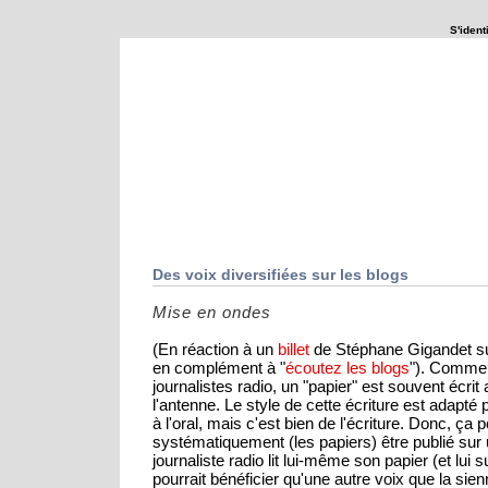
S'identi
Que se passerait-il si ...
Explorations
Des voix diversifiées sur les blogs
Mise en ondes
(En réaction à un
billet
de Stéphane Gigandet s
en complément à "
écoutez les blogs
"). Comme 
journalistes radio, un "papier" est souvent écrit 
l'antenne. Le style de cette écriture est adapté
à l'oral, mais c'est bien de l'écriture. Donc, ça p
systématiquement (les papiers) être publié sur u
journaliste radio lit lui-même son papier (et lui 
pourrait bénéficier qu'une autre voix que la sienn