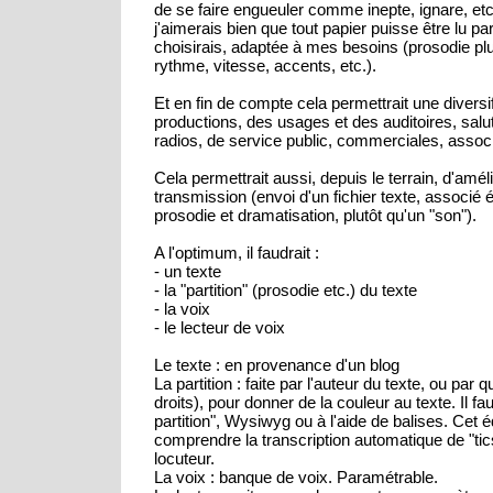
de se faire engueuler comme inepte, ignare, etc.
j'aimerais bien que tout papier puisse être lu pa
choisirais, adaptée à mes besoins (prosodie p
rythme, vitesse, accents, etc.).
Et en fin de compte cela permettrait une diversi
productions, des usages et des auditoires, salut
radios, de service public, commerciales, associ
Cela permettrait aussi, depuis le terrain, d'améli
transmission (envoi d'un fichier texte, associé 
prosodie et dramatisation, plutôt qu'un "son").
A l'optimum, il faudrait :
- un texte
- la "partition" (prosodie etc.) du texte
- la voix
- le lecteur de voix
Le texte : en provenance d'un blog
La partition : faite par l'auteur du texte, ou par 
droits), pour donner de la couleur au texte. Il fa
partition", Wysiwyg ou à l'aide de balises. Cet é
comprendre la transcription automatique de "tics
locuteur.
La voix : banque de voix. Paramétrable.