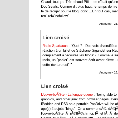
Chaud, tout ça. Très chaud.Pfff... ce n'était qu'un
Doc Searls. Comme dit plus haut, le temps de lire 
le de rédiger pour le blog, donc ...En tout cas, me
ren" rel="nofollow"
Anonyme - 21.
Lien croisé
Radio Spartacus
: "Quoi ? - Des voix diversifiées 
réaction à un billet de Stéphane Gigandet sur Ra
complément à "écoutez les blogs"). Comme le sav
radio, un "papier" est souvent écrit avant d'être lu
cette écriture est" "
Anonyme - 28.
Lien croisé
L'ouvre-boÃ®te - La longue queue
: "being able to
graphics, and other junk from browser pages. Perso
iPodder, and RS3 on a portable PopDrive will be abs
app(s).2 sujets "bingo". On a commencÃ©, dÃ©jÃ
l'ouvre-boÃ®te, Ã rÃ©flÃ©chir ici, lÃ et lÃ Ã d