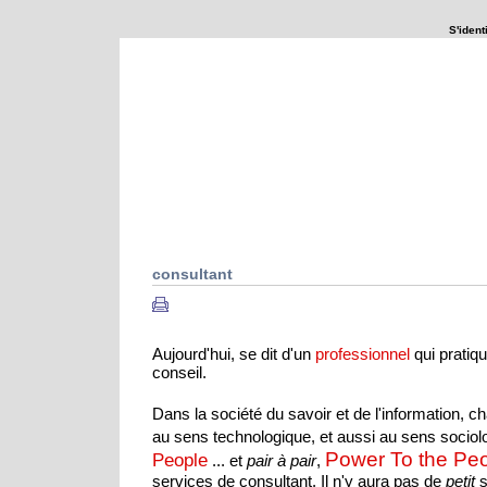
S'identi
Que se passerait-il si ...
Explorations
consultant
Aujourd'hui, se dit d'un
qui pratiqu
professionnel
conseil.
Dans la société du savoir et de l'information, 
au sens technologique, et aussi au sens sociol
Power To the Pe
People
... et
pair à pair
,
services de consultant. Il n'y aura pas de
petit
s