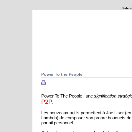
S'identi
Que se passerait-il si ...
Explorations
Power To the People
Power To The People : une
signification straég
P2P
.
Les nouveaux outils permettent à Joe User (en v.
Lambda) de composer son propre bouquets de 
portail personnel.