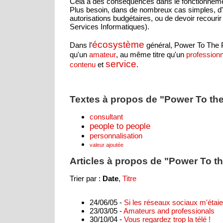
Cela a des conséquences dans le fonctionneme
Plus besoin, dans de nombreux cas simples, d'
autorisations budgétaires, ou de devoir recourir
Services Informatiques).
écosystème
Dans l'
général, Power To The P
qu'un
, au même titre qu'un
amateur
professionn
service
et
.
contenu
Textes à propos de "Power To the
consultant
people to people
personnalisation
valeur ajoutée
Articles à propos de "Power To th
Trier par :
Date
,
Titre
24/06/05 -
Si les réseaux sociaux m'étai
23/03/05 -
Amateurs and professionals
30/10/04 -
Vous regardez trop la télé !