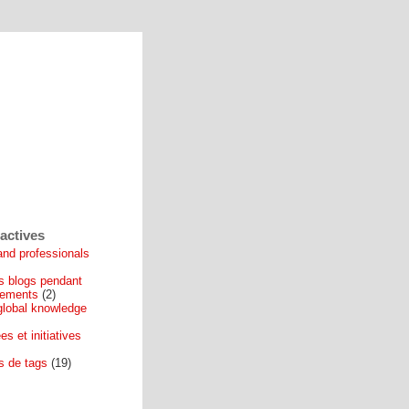
actives
nd professionals
s blogs pendant
cements
(2)
global knowledge
es et initiatives
ls de tags
(19)