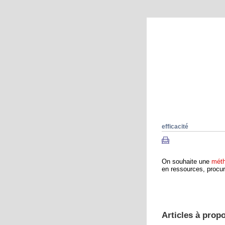
Que se passe
Explorations
efficacité
On souhaite une
mét
en ressources, procu
Articles à propo