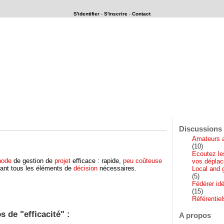
S'identifier
-
S'inscrire
-
Contact
rait-il si ...
Discussions 
Amateurs a
(10)
Ecoutez le
hode
de gestion de
projet
efficace : rapide,
peu coûteuse
vos dépla
rant tous les éléments de
décision
nécessaires.
Local and 
(5)
Fédérer idé
(15)
Référentie
s de "efficacité" :
A propos