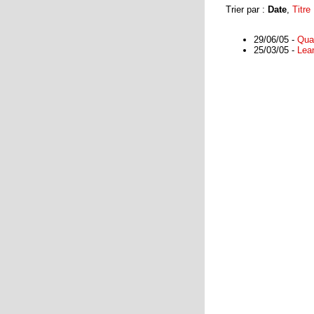
Trier par :
Date
,
Titre
29/06/05 -
Quan
25/03/05 -
Lea