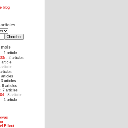
e blog
articles
 mois
5
: 1 article
005
: 2 articles
 article
 articles
articles
 articles
13 articles
: 8 articles
: 7 articles
004
: 8 articles
4
: 1 article
ervas
er
l Billaut