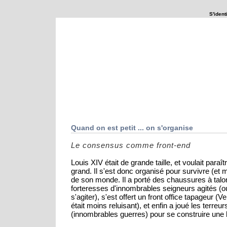
S'identi
Que se passerait-il si ...
Explorations
Quand on est petit ... on s'organise
Le consensus comme front-end
Louis XIV était de grande taille, et voulait paraît
grand. Il s'est donc organisé pour survivre (et
de son monde. Il a porté des chaussures à talo
forteresses d'innombrables seigneurs agités (ou
s'agiter), s'est offert un front office tapageur (Ve
était moins reluisant), et enfin a joué les terreu
(innombrables guerres) pour se construire une b