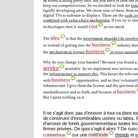
A:
Korea
is doing pretty well, but you have to look out f
keep our competitiveness. So we decided to look for
indu
rapidly developing areas. We chose nine of these, from 
digital TVs to software to displays. These are the
cash co
combined with value-chain mechanisms
. If you try to s
cost
technologies then it would
us too much.
idea
The
is that the
government shouldn’t be involve
business
so instead of getting into the
industry dire
business
the
mechanism to trigger
to grow natural
Why do you change your handset? Because you found a
service
available. So we implement new services an
the
infrastructure to support this
. This keeps the teleco
business
with
opportunities, and so they voluntaril
infrastructure. I give them the license and the spectrum 
business
standardization and so forth, and because of
But I spent nothing on it.
Il ne s'agit donc pas d'innover à tout va dans tou
de construire d'innombrables usines ou labos. I
d'arroser de fonds gouvernementaux toutes le
firmes privées. De quoi s'agit-il alors ? De susc
méthode
sur une
(
trends
et
v
consensus