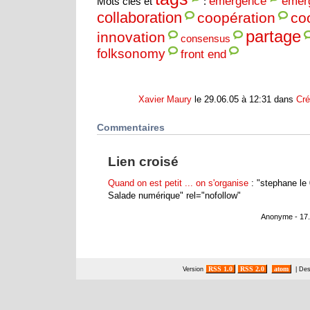
émergence
emer
Mots clés et
:
collaboration
coopération
co
partage
innovation
consensus
folksonomy
front end
Xavier Maury
le 29.06.05 à 12:31 dans
Cré
Commentaires
Lien croisé
Quand on est petit ... on s'organise
: "stephane le
Salade numérique" rel="nofollow"
Anonyme - 17.
RSS 1.0
RSS 2.0
atom
Version
| De