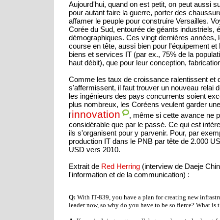
Aujourd'hui, quand on est petit, on peut aussi s
pour autant faire la guerre, porter des chaussur
affamer le peuple pour construire Versailles. Vo
Corée du Sud, entourée de géants industriels,
démographiques. Ces vingt dernières années, l
course en tête, aussi bien pour l'équipement e
biens et services IT (par ex., 75% de la popula
haut débit), que pour leur conception, fabricatio
Comme les taux de croissance ralentissent et q
s'affermissent, il faut trouver un nouveau relai
les ingénieurs des pays concurrents soient exce
plus nombreux, les Coréens veulent garder un
innovation
l'
, même si cette avance ne p
considérable que par le passé. Ce qui est intér
ils s'organisent pour y parvenir. Pour, par exemp
production IT dans le PNB par tête de 2.000 US
USD vers 2010.
Extrait de
Red Herring
(interview de Daeje Chin
l'information et de la communication) :
Q:
With IT-839, you have a plan for creating new infrastr
leader now, so why do you have to be so fierce? What is t