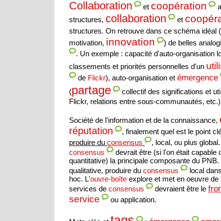
Collaboration
coopération
et
a
collaboration
coopéra
structures,
et
structures. On retrouve dans ce schéma idéal (
innovation
motivation,
) de belles analo
. Un exemple : capacité d'auto-organisation 
util
classements et priorités personnelles d'un
émergence
de
Flickr
), auto-organisation et
partage
(
collectif des significations et ut
Flickr, relations entre sous-communautés, etc.)
Société de l'information et de la connaissance,
réputation
, finalement quel est le point c
produire du
, local, ou plus global
consensus
devrait être (si l'on était capabl
consensus
quantitative) la principale composante du PNB.
qualitative, produire du
local dan
consensus
hoc. L'
ouvre-boîte
explore et met en oeuvre de te
fro
services de
devraient être le
consensus
service
ou application.
tags