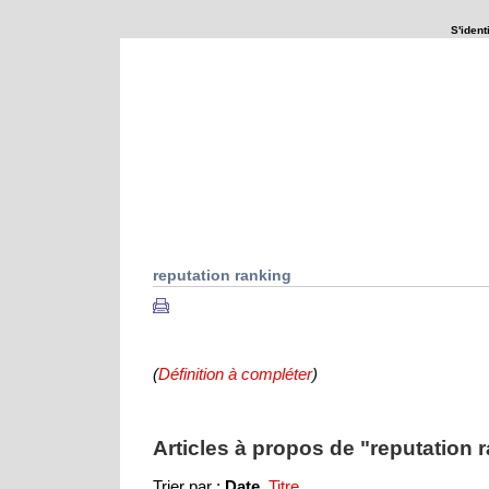
S'identi
Que se passerait-il si ...
Explorations
reputation ranking
(
)
Définition à compléter
Articles à propos de "reputation r
Trier par :
Date
,
Titre