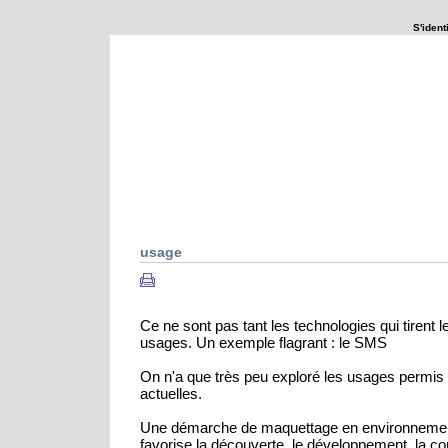
S'identi
Que se passerait-il si ...
Explorations
usage
Ce ne sont pas tant les technologies qui tirent 
usages. Un exemple flagrant : le SMS
On n'a que très peu exploré les usages permis 
actuelles.
Une démarche de maquettage en environnemen
favorise la découverte, le développement, la 