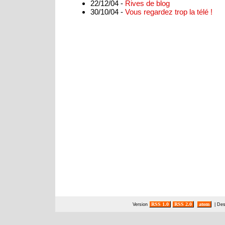
22/12/04 -
Rives de blog
30/10/04 -
Vous regardez trop la télé !
RSS 1.0
RSS 2.0
atom
Version
| De